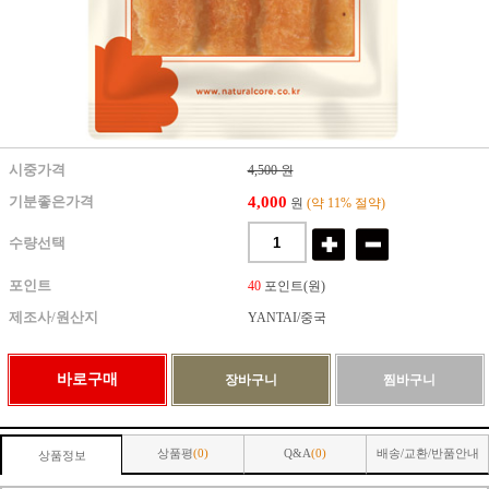
시중가격
4,500 원
4,000
기분좋은가격
원
(약 11% 절약)
수량선택
포인트
40
포인트(원)
제조사/원산지
YANTAI/중국
상품평
(0)
Q&A
(0)
배송/교환/반품안내
상품정보