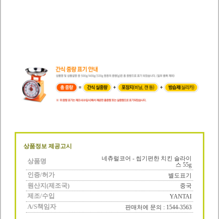
상품정보 제공고시
네츄럴코어 - 씹기편한 치킨 슬라이
상품명
스 55g
인증/허가
별도표기
원산지(제조국)
중국
제조/수입
YANTAI
A/S책임자
판매처에 문의 : 1544-3563