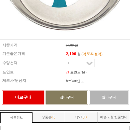
시중가격
5,000 원
2,100
기분좋은가격
원
(약 58% 절약)
수량선택
포인트
21
포인트(원)
제조사/원산지
ferplast/인도
상품평
(0)
Q&A
(0)
배송/교환/반품안내
상품정보