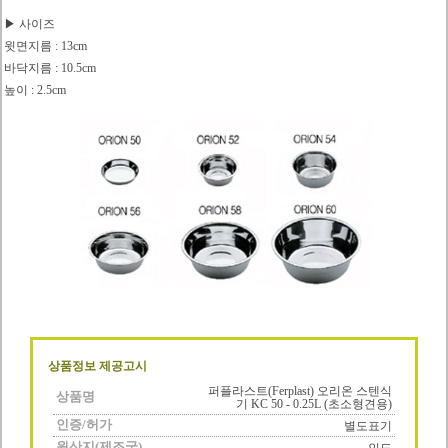
▶ 사이즈
윗면지름 : 13cm
바닥지름 : 10.5cm
높이 : 2.5cm
상품정보 제공고시
퍼플라스트(Ferplast) 오리온 스텐식
상품명
기 KC 50 - 0.25L (초소형견용)
인증/허가
별도표기
원산지(제조국)
인도