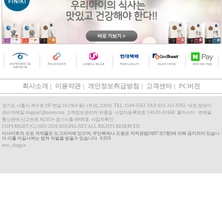
회사소개
|
이용약관
|
개인정보취급방침
|
고객센터
|
PC버전
경기도 시흥시 계수로 197번길 16 (계수동)
(주)도그피아
TEL:1544-3563
FAX:031-315-9265
대표:정유미
관리자메일:dogpia7@naver.com
고객정보관리자:박종일
사업자등록번호:140-81-81668
몰마스터 : 변예솔
통신판매 신고번호 제2014-경기시흥-0006호
사업자확인
COPYRIGHT (C) 2003-2026 DOGPIA.NET ALL RIGHTS RESERVED.
이사이트의 모든 저작물은 도그피아에 있으며, 무단복제나 도용은 저작권법(제97조5항)에 의해 금지되어 있습니
다.이를 어길시에는 법적 처벌을 받을수 있습니다. 0.059
new_dogpia