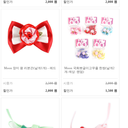
할인가
2,000 원
할인가
2,000 원
Moon 장미 왕 리본끈(낱개1개) - 레드
Moon 국화뽀글이고무줄 한쌍(낱개2
개-색상: 랜덤)
시중가
2,500 원
시중가
2,000 원
할인가
2,000 원
할인가
1,500 원