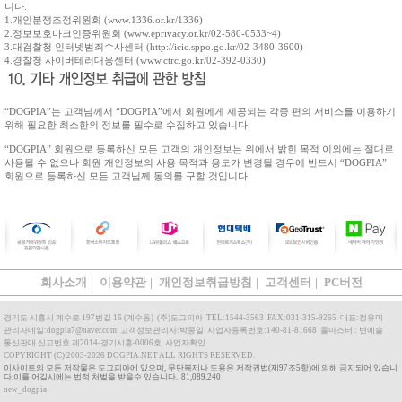
니다.
1.개인분쟁조정위원회 (www.1336.or.kr/1336)
2.정보보호마크인증위원회 (www.eprivacy.or.kr/02-580-0533~4)
3.대검찰청 인터넷범죄수사센터 (http://icic.sppo.go.kr/02-3480-3600)
4.경찰청 사이버테러대응센터 (www.ctrc.go.kr/02-392-0330)
“DOGPIA”는 고객님께서 “DOGPIA”에서 회원에게 제공되는 각종 편의 서비스를 이용하기
위해 필요한 최소한의 정보를 필수로 수집하고 있습니다.
“DOGPIA” 회원으로 등록하신 모든 고객의 개인정보는 위에서 밝힌 목적 이외에는 절대로
사용될 수 없으나 회원 개인정보의 사용 목적과 용도가 변경될 경우에 반드시 “DOGPIA”
회원으로 등록하신 모든 고객님께 동의를 구할 것입니다.
회사소개
|
이용약관
|
개인정보취급방침
|
고객센터
|
PC버전
경기도 시흥시 계수로 197번길 16 (계수동)
(주)도그피아
TEL:1544-3563
FAX:031-315-9265
대표:정유미
관리자메일:dogpia7@naver.com
고객정보관리자:박종일
사업자등록번호:140-81-81668
몰마스터 : 변예솔
통신판매 신고번호 제2014-경기시흥-0006호
사업자확인
COPYRIGHT (C) 2003-2026 DOGPIA.NET ALL RIGHTS RESERVED.
이사이트의 모든 저작물은 도그피아에 있으며, 무단복제나 도용은 저작권법(제97조5항)에 의해 금지되어 있습니
다.이를 어길시에는 법적 처벌을 받을수 있습니다. 81,089.240
new_dogpia