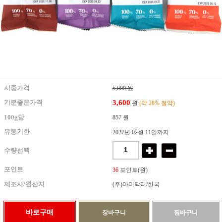
시중가격
5,000 원
3,600
기분좋은가격
원
(약 28% 절약)
100g당
857 원
유통기한
2027년 02월 11일까지
수량선택
포인트
36
포인트(원)
제조사/원산지
(주)마미닥터/한국