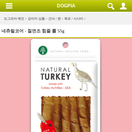
DOGPIA
도그피아 메인 >
강아지 상품
>
간식 / 캔
>
육포 / 사사미
>
네츄럴코어 - 칠면조 힘줄 롤 55g