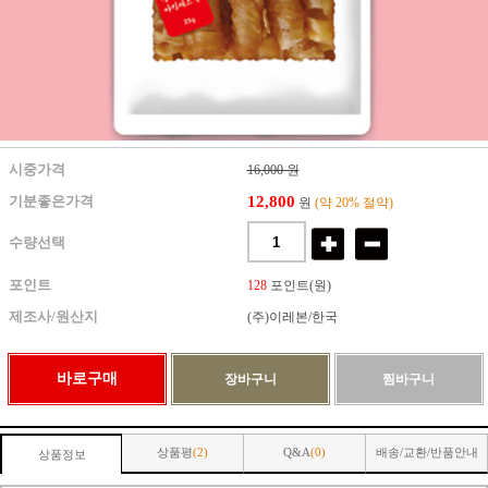
시중가격
16,000 원
12,800
기분좋은가격
원
(약 20% 절약)
수량선택
포인트
128
포인트(원)
제조사/원산지
(주)이레본/한국
상품평
(2)
Q&A
(0)
배송/교환/반품안내
상품정보