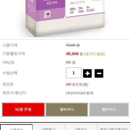
시중가격
70,000 원
48,000
기분좋은가격
원
(약 31% 절약)
100g당
686 원
수량선택
포인트
480
포인트(원)
제조사/원산지
(주)마미닥터/한국
상품평
(1)
Q&A
(0)
배송/교환/반품안내
상품정보