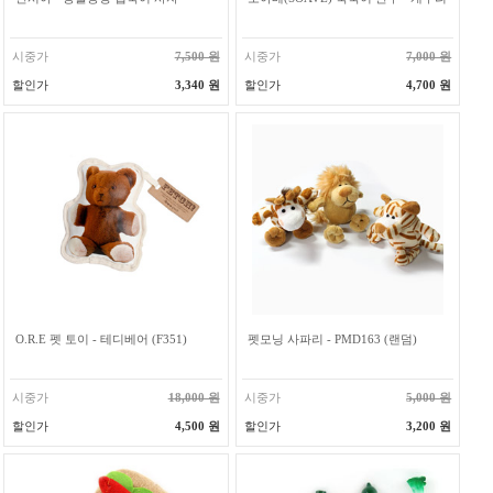
시중가
7,500 원
시중가
7,000 원
할인가
3,340 원
할인가
4,700 원
O.R.E 펫 토이 - 테디베어 (F351)
펫모닝 사파리 - PMD163 (랜덤)
시중가
18,000 원
시중가
5,000 원
할인가
4,500 원
할인가
3,200 원