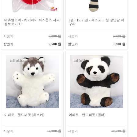
네츄럴코어 - 하이메이 치즈춥스 사과
[공구]도기맨 - 옥스포드 천 장난감 너
콤보토이 1P
구리
시중가
6,000 원
시중가
7,900 원
할인가
5,500 원
할인가
3,800 원
아페토 - 핸드퍼펫 (허스키)
아페토 - 핸드퍼펫 (팬더)
시중가
30,000 원
시중가
30,000 원