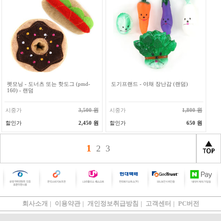
펫모닝 - 도너츠 또는 핫도그 (pmd-
도기프랜드 - 야채 장난감 (랜덤)
160) - 랜덤
시중가
3,500 원
시중가
1,800 원
할인가
2,450 원
할인가
650 원
1
2
3
회사소개
|
이용약관
|
개인정보취급방침
|
고객센터
|
PC버전