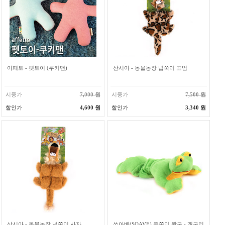
아페토 - 펫토이 (쿠키맨)
산시아 - 동물농장 넙쭉이 표범
시중가
7,000 원
시중가
7,500 원
할인가
4,600 원
할인가
3,340 원
산시아 - 동물농장 넙쭉이 사자
쏘아베(SOAVE) 쭉쭉이 완구 - 개구리