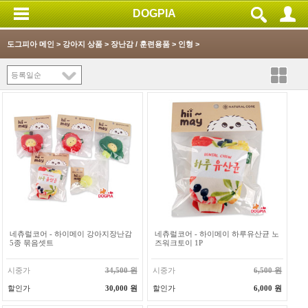
DOGPIA
도그피아 메인
>
강아지 상품
>
장난감 / 훈련용품
>
인형
>
네츄럴코어 - 하이메이 강아지장난감
네츄럴코어 - 하이메이 하루유산균 노
5종 묶음셋트
즈워크토이 1P
시중가
34,500 원
시중가
6,500 원
할인가
30,000 원
할인가
6,000 원