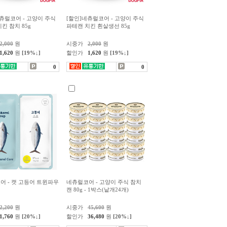
츄럴코어 - 고양이 주식
[할인]네츄럴코어 - 고양이 주식
킨 참치 85g
파테캔 치킨 흰살생선 85g
2,000
원
시중가
2,000
원
1,620
원
[19%↓]
할인가
1,620
원
[19%↓]
0
0
어 - 캣 고등어 트윈파우
네츄럴코어 - 고양이 주식 참치
캔 80g - 1박스(낱개24개)
2,200
원
시중가
45,600
원
1,760
원
[20%↓]
할인가
36,480
원
[20%↓]