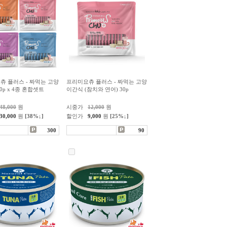
츄 플러스 - 짜먹는 고양
프리미요츄 플러스 - 짜먹는 고양
0p x 4종 혼합셋트
이간식 (참치와 연어) 30p
48,000
원
시중가
12,000
원
30,000
원
[38%↓]
할인가
9,000
원
[25%↓]
300
90