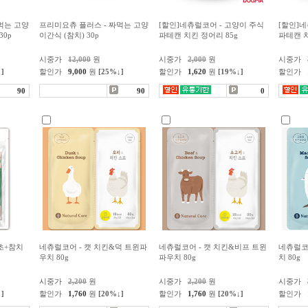
먹는 고양
프리미요츄 플러스 - 짜먹는 고양
[할인]네츄럴코어 - 고양이 주식
[할인]네
30p
이간식 (참치) 30p
파테캔 치킨 정어리 85g
파테캔 치
시중가
12,000
원
시중가
2,000
원
시중가
]
할인가
9,000
원
[25%↓]
할인가
1,620
원
[19%↓]
할인가
90
90
0
초+참치
네츄럴코어 - 캣 치킨&덕 트윈파
네츄럴코어 - 캣 치킨&비프 트윈
네츄럴코
우치 80g
파우치 80g
치 80g
시중가
2,200
원
시중가
2,200
원
시중가
]
할인가
1,760
원
[20%↓]
할인가
1,760
원
[20%↓]
할인가