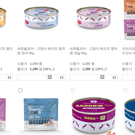
드밋 참치
네츄럴코어 - 고양이 레드밋 참치
네츄럴코어 - 고양이 레드밋 참치
프리미요
캔 연어 80g
캔 게살 80g
이간식 3
시중가
1,500
원
시중가
1,500
원
시중가
]
할인가
1,200
원
[20%↓]
할인가
1,200
원
[20%↓]
할인가
12
12
12