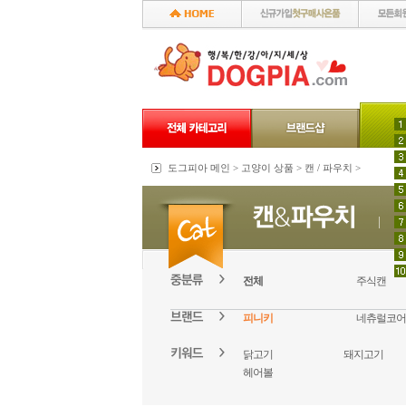
도그피아 메인
>
고양이 상품
>
캔 / 파우치
>
전체
주식캔
피니키
네츄럴코어
닭고기
돼지고기
헤어볼