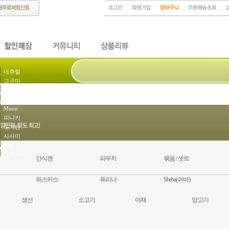
네츄럴
고구마
네츄럴코어
묶음셋트
Moon
피니키
도기맨
사사미
ANF
구루머스
간식캔
파우치
묶음 / 셋트
위스카스
퓨리나
Sheba(쉬바)
생선
소고기
야채
양고기