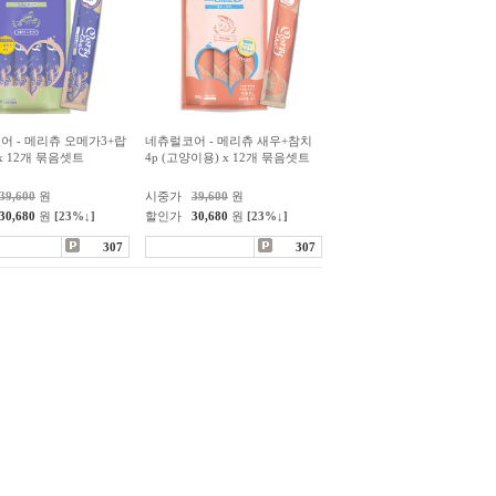
어 - 메리츄 오메가3+랍
네츄럴코어 - 메리츄 새우+참치
 x 12개 묶음셋트
4p (고양이용) x 12개 묶음셋트
39,600
원
시중가
39,600
원
30,680
원
[23%↓]
할인가
30,680
원
[23%↓]
307
307