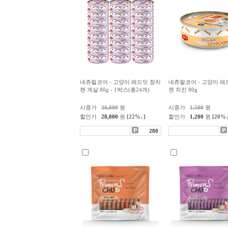
네츄럴코어 - 고양이 레드밋 참치
네츄럴코어 - 고양이 레
캔 게살 80g - 1박스(총24개)
캔 치킨 80g
시중가
36,000
원
시중가
1,500
원
할인가
28,000
원
[22%↓]
할인가
1,200
원
[20%↓
280