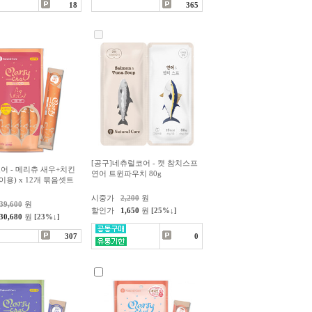
18
365
[공구]네츄럴코어 - 캣 참치스프
어 - 메리츄 새우+치킨
연어 트윈파우치 80g
양이용) x 12개 묶음셋트
시중가
2,200
원
39,600
원
할인가
1,650
원
[25%↓]
30,680
원
[23%↓]
307
0