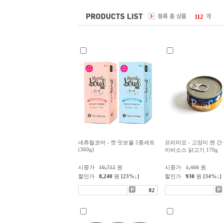
112
네츄럴코어 - 캣 밋보울 2종세트
프리미요 - 고양이 캔 
(360g)
이비소스 닭고기 170g
시중가
10,712
원
시중가
1,400
원
할인가
8,240
원
[23%↓]
할인가
930
원
[34%↓]
82