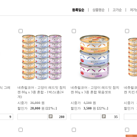
간식 그레
네츄럴코어 - 고양이 레드밋 참치
네츄럴코어 - 고양이 레드밋 참치
네츄럴코
캔 80g x 3종 혼합 - 1박스(총24
캔 80g x 3종 혼합 묶음셋트
캔 치킨 8
개)
시중가
36,000
원
시중가
4,500
원
시중가
할인가
28,000
원
[22%↓]
할인가
3,500
원
[22%↓]
할인가
9
280
35