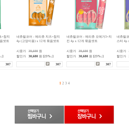
초+참치
네츄럴코어 - 메리츄 치즈+참치
네츄럴코어 - 메리츄 오메가3+치
네츄럴코
 묶음셋트
4p (고양이용) x 12개 묶음셋트
킨 4p x 12개 묶음셋트
스터 4p
시중가
39,600
원
시중가
39,600
원
시중가
↓]
할인가
30,680
원
[23%↓]
할인가
30,680
원
[23%↓]
할인가
307
307
307
1
2
3
4