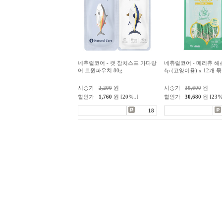
네츄럴코어 - 캣 참치스프 가다랑
네츄럴코어 - 메리츄 해
어 트윈파우치 80g
4p (고양이용) x 12개
시중가
2,200
원
시중가
39,600
원
할인가
1,760
원
[20%↓]
할인가
30,680
원
[23%
18