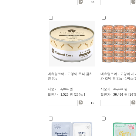
88
네츄럴코어 - 고양이 주식 참치
네츄럴코어 - 고양이 시
캔 80g
와 호박 캔 95g - 1박스(
시중가
1,900
원
시중가
45,600
원
할인가
1,520
원
[20%↓]
할인가
36,480
원
[20%
15